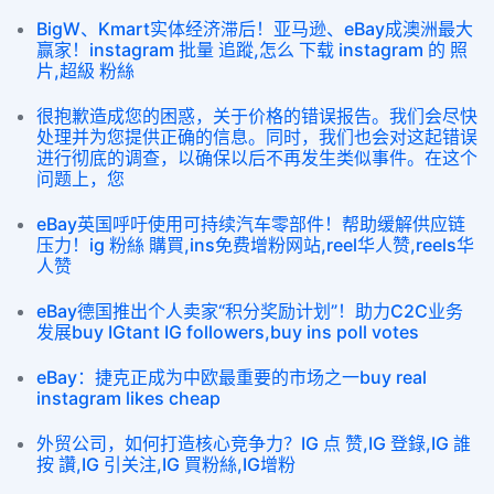
BigW、Kmart实体经济滞后！亚马逊、eBay成澳洲最大
赢家！instagram 批量 追蹤,怎么 下载 instagram 的 照
片,超級 粉絲
很抱歉造成您的困惑，关于价格的错误报告。我们会尽快
处理并为您提供正确的信息。同时，我们也会对这起错误
进行彻底的调查，以确保以后不再发生类似事件。在这个
问题上，您
eBay英国呼吁使用可持续汽车零部件！帮助缓解供应链
压力！ig 粉絲 購買,ins免费增粉网站,reel华人赞,reels华
人赞
eBay德国推出个人卖家“积分奖励计划”！助力C2C业务
发展buy IGtant IG followers,buy ins poll votes
eBay：捷克正成为中欧最重要的市场之一buy real
instagram likes cheap
外贸公司，如何打造核心竞争力？IG 点 赞,IG 登錄,IG 誰
按 讚,IG 引关注,IG 買粉絲,IG增粉