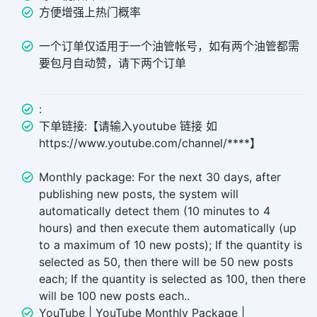
方便增强上热门概率
一个订单仅适用于一个油管帐号，如有两个油管都需
要包月自动赞，请下两个订单
:
下单链接:【请输入youtube 链接 如
https://www.youtube.com/channel/****】
Monthly package: For the next 30 days, after
publishing new posts, the system will
automatically detect them (10 minutes to 4
hours) and then execute them automatically (up
to a maximum of 10 new posts); If the quantity is
selected as 50, then there will be 50 new posts
each; If the quantity is selected as 100, then there
will be 100 new posts each..
YouTube | YouTube Monthly Package |