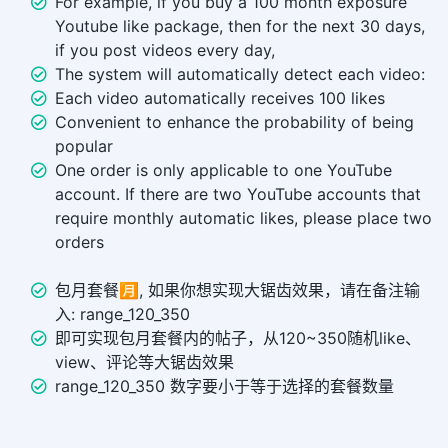
For example, if you buy a 100 month exposure
Youtube like package, then for the next 30 days,
if you post videos every day,
The system will automatically detect each video:
Each video automatically receives 100 likes
Convenient to enhance the probability of being
popular
One order is only applicable to one YouTube
account. If there are two YouTube accounts that
require monthly automatic likes, please place two
orders
包月套餐🈷️, 如果你想实现大锯齿效果，请在备注输
入: range_120_350
即可实现包月套餐内的帖子，从120~350随机like、
view、评论等大锯齿效果
range_120_350 数字要小于等于选择的套餐数量