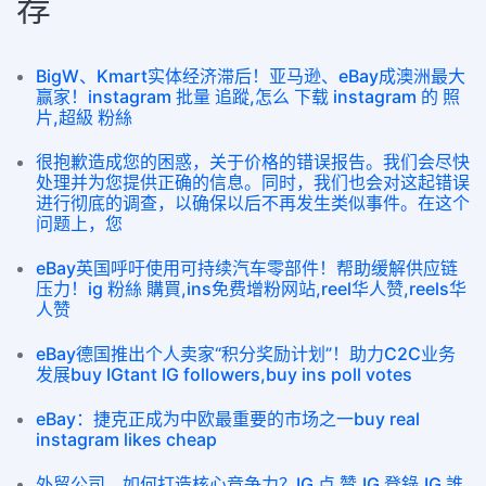
荐
BigW、Kmart实体经济滞后！亚马逊、eBay成澳洲最大
赢家！instagram 批量 追蹤,怎么 下载 instagram 的 照
片,超級 粉絲
很抱歉造成您的困惑，关于价格的错误报告。我们会尽快
处理并为您提供正确的信息。同时，我们也会对这起错误
进行彻底的调查，以确保以后不再发生类似事件。在这个
问题上，您
eBay英国呼吁使用可持续汽车零部件！帮助缓解供应链
压力！ig 粉絲 購買,ins免费增粉网站,reel华人赞,reels华
人赞
eBay德国推出个人卖家“积分奖励计划”！助力C2C业务
发展buy IGtant IG followers,buy ins poll votes
eBay：捷克正成为中欧最重要的市场之一buy real
instagram likes cheap
外贸公司，如何打造核心竞争力？IG 点 赞,IG 登錄,IG 誰