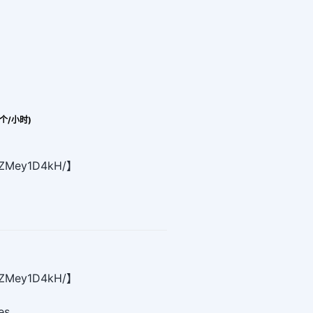
度 (个/小时)
m/ZMey1D4kH/】
m/ZMey1D4kH/】
es