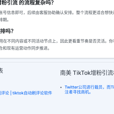
Tok增粉引流 的流程复杂吗？
账号信息即可，后续由客服协助确认安排。整个流程更适合想快
排期。
安排吗？
粉引流 用在不同内容或不同活动节点上，因此更看重节奏是否灵活
合和现有运营动作同步推进。
表
南美 TikTok增粉
Twitter公司进行裁员，而T
注者寻找商机。
k刷评论 | tiktok自动刷评论软件