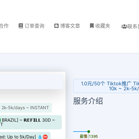
合作
订单查询
博客文章
收藏夹
联系
1.0元/50个 Tiktok推广 TikT
10k ~ 2k-5k
服务介绍
 ~ 2k-5k/days ~ INSTANT
AZIL] ~ 𝗥𝗘𝗙𝗜𝗟𝗟 30D ~
NT
更新时间: 2026-08-06
最慢: 1395
最快: 1395
d: Up to 5k/Day] 💧⛔️