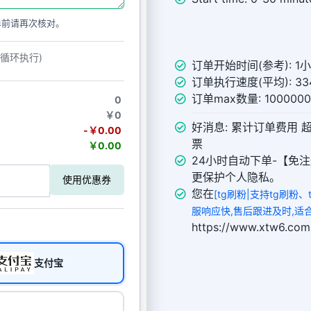
单前请再次核对。
动循环执行)
订单开始时间(参考): 1
订单执行速度(平均): 334
订单max数量: 10000
0
￥0
好消息: 累计订单费用 
-￥0.00
票
￥0.00
24小时自动下单-【免注
更保护个人隐私。
使用优惠券
您在
[tg刷粉|支持tg刷粉、
服响应快,售后跟进及时,适
https://www.xtw
支付宝