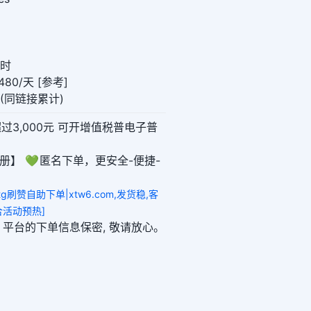
小时
80/天 [参考]
00(同链接累计)
超过3,000元 可开增值税普电子普
册】 💚 匿名下单，更安全-便捷-
tg刷赞自助下单|xtw6.com,发货稳,客
合活动预热]
6.com 平台的下单信息保密, 敬请放心。