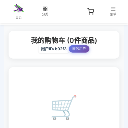
分类
菜单
首页
我的购物车 (
0
件商品)
用户ID: b92f3
匿名用户
🛒