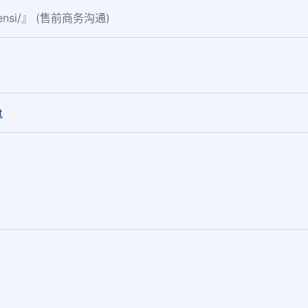
fensi/』 (售前商务沟通)
。
t