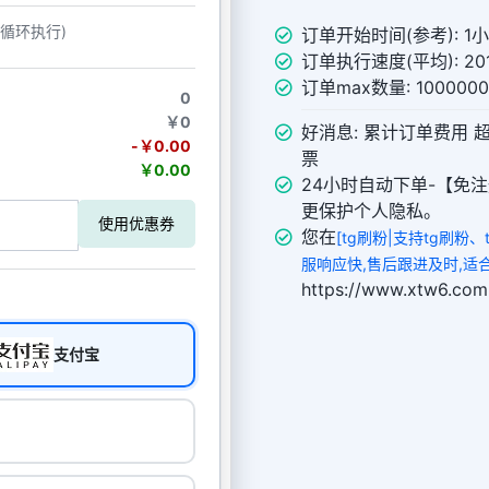
动循环执行)
订单开始时间(参考): 1
订单执行速度(平均): 201
订单max数量: 100000
0
￥0
好消息: 累计订单费用 
-￥0.00
票
￥0.00
24小时自动下单-【免注
更保护个人隐私。
使用优惠券
您在
[tg刷粉|支持tg刷粉、
服响应快,售后跟进及时,适
https://www.xtw
支付宝