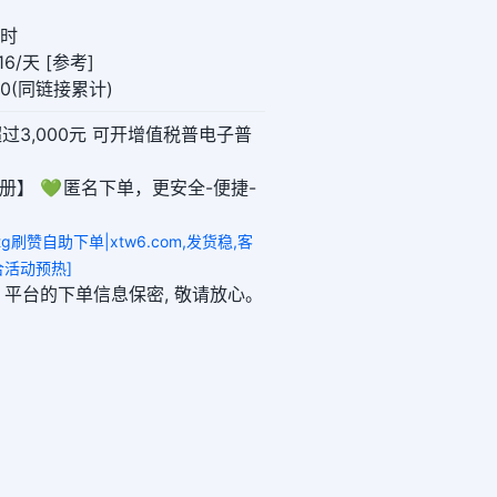
小时
6/天 [参考]
00(同链接累计)
超过3,000元 可开增值税普电子普
册】 💚 匿名下单，更安全-便捷-
tg刷赞自助下单|xtw6.com,发货稳,客
合活动预热]
6.com 平台的下单信息保密, 敬请放心。