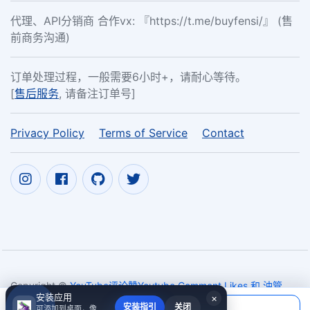
代理、API分销商 合作vx: 『https://t.me/buyfensi/』 (售
前商务沟通)
订单处理过程，一般需要6小时+，请耐心等待。
[
售后服务
, 请备注订单号]
Privacy Policy
Terms of Service
Contact
Copyright ©
YouTube评论赞Youtube Comment Likes 和 油管
安装应用
×
评论回复 YouTube Comment Rep
2017~2026
当前应付
安装指引
关闭
可添加到桌面，像