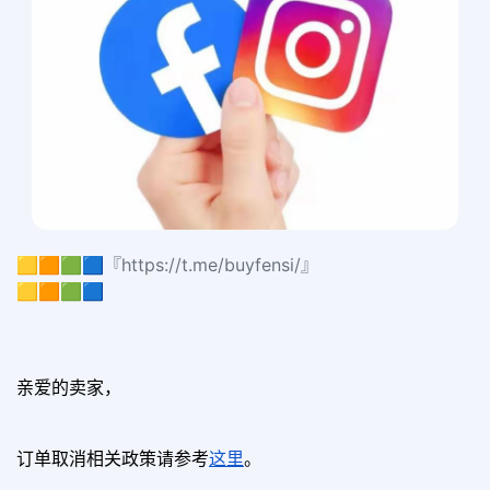
🟨🟧🟩🟦『https://t.me/buyfensi/』
🟨🟧🟩🟦
亲爱的卖家，
订单取消相关政策请参考
这里
。