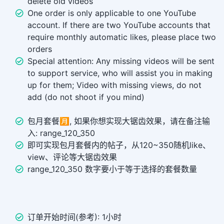
delete old videos
One order is only applicable to one YouTube
account. If there are two YouTube accounts that
require monthly automatic likes, please place two
orders
Special attention: Any missing videos will be sent
to support service, who will assist you in making
up for them; Video with missing views, do not
add (do not shoot if you mind)
包月套餐🈷️, 如果你想实现大锯齿效果，请在备注输
入: range_120_350
即可实现包月套餐内的帖子，从120~350随机like、
view、评论等大锯齿效果
range_120_350 数字要小于等于选择的套餐数量
订单开始时间(参考): 1小时