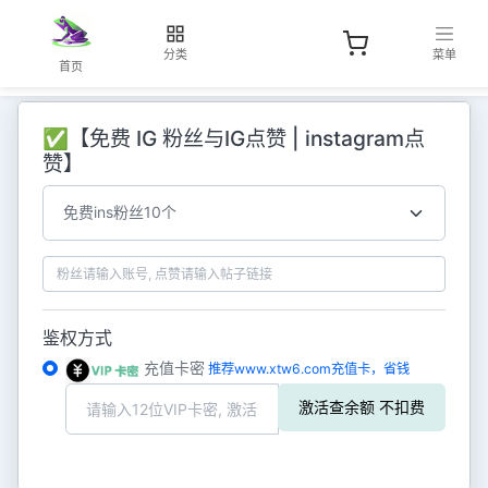
分类
菜单
首页
✅【免费 IG 粉丝与IG点赞 | instagram点
赞】
选择服务类型
输入账号或帖子链接
鉴权方式
充值卡密
推荐www.xtw6.com充值卡，省钱
激活查余额 不扣费