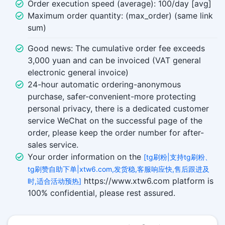
Order execution speed (average): 100/day [avg]
Maximum order quantity: (max_order) (same link
sum)
Good news: The cumulative order fee exceeds
3,000 yuan and can be invoiced (VAT general
electronic general invoice)
24-hour automatic ordering-anonymous
purchase, safer-convenient-more protecting
personal privacy, there is a dedicated customer
service WeChat on the successful page of the
order, please keep the order number for after-
sales service.
Your order information on the
[tg刷粉|支持tg刷粉、
tg刷赞自助下单|xtw6.com,发货稳,客服响应快,售后跟进及
https://www.xtw6.com platform is
时,适合活动预热]
100% confidential, please rest assured.